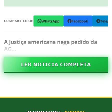
WhatsApp
Facebook
Teleg
COMPARTILHAR:
A Justiça americana nega pedido da
AG…
𝗟𝗘𝗥 𝗡𝗢𝗧𝗜𝗖𝗜𝗔 𝗖𝗢𝗠𝗣𝗟𝗘𝗧𝗔