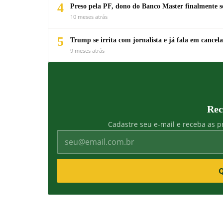
4
Preso pela PF, dono do Banco Master finalmente s
10 meses atrás
5
Trump se irrita com jornalista e já fala em cancela
9 meses atrás
Rec
Cadastre seu e-mail e receba as pr
Q