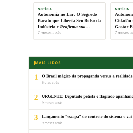
NOTÍCIA
NOTÍCIA
Autonomia no Lar:
O Segredo
Autonomi
Barato que Liberta Seu Bolso da
Cidadão 
Indústria e
Reafirma sua
Gastar F
7 meses atrás
7 meses at
Soberania Pessoal!
Capital.
MAIS LIDOS
1
O Brasil mágico da propaganda versus a realidade
6 dias atrás
2
URGENTE: Deputado petista é flagrado apanhando
9 meses atrás
3
Lançamento “escapa” do controle do sistema e vai 
9 meses atrás