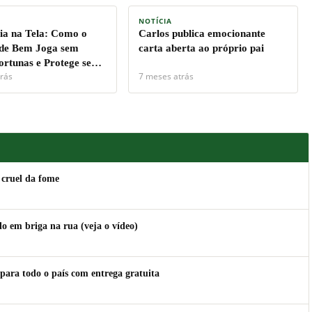
NOTÍCIA
a na Tela: Como o
Carlos publica emocionante
de Bem Joga sem
carta aberta ao próprio pai
ortunas e Protege seu
rás
7 meses atrás
 cruel da fome
 em briga na rua (veja o vídeo)
para todo o país com entrega gratuita