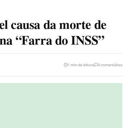
el causa da morte de
 na “Farra do INSS”
1 min de leitura
0 comentários