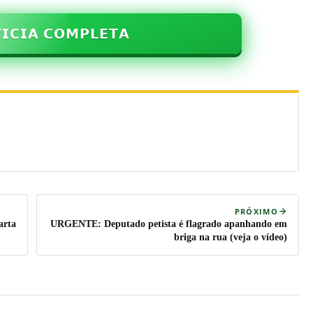
𝗜𝗖𝗜𝗔 𝗖𝗢𝗠𝗣𝗟𝗘𝗧𝗔
PRÓXIMO
arta
URGENTE: Deputado petista é flagrado apanhando em
briga na rua (veja o vídeo)