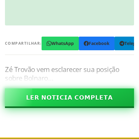
WhatsApp
Facebook
Teleg
COMPARTILHAR:
Zé Trovão vem esclarecer sua posição
sobre Bolnaro…
𝗟𝗘𝗥 𝗡𝗢𝗧𝗜𝗖𝗜𝗔 𝗖𝗢𝗠𝗣𝗟𝗘𝗧𝗔