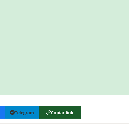
k
Telegram
Copiar link