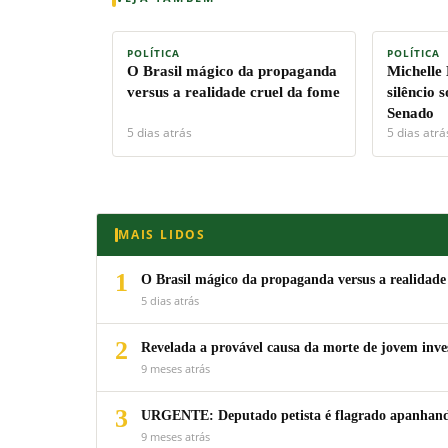
POLÍTICA
POLÍTICA
O Brasil mágico da propaganda
Michelle
versus a realidade cruel da fome
silêncio 
Senado
5 dias atrás
5 dias atrá
MAIS LIDOS
1
O Brasil mágico da propaganda versus a realidade
5 dias atrás
2
Revelada a provável causa da morte de jovem inv
9 meses atrás
3
URGENTE: Deputado petista é flagrado apanhando
9 meses atrás