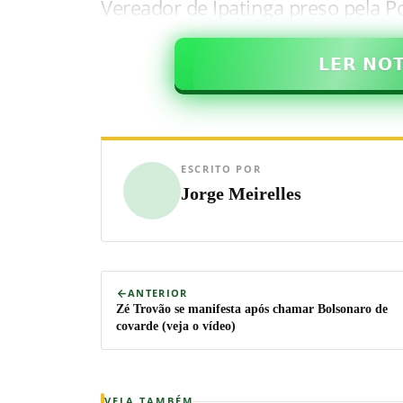
Vereador de Ipatinga preso pela Po
𝗟𝗘𝗥 𝗡𝗢
ESCRITO POR
Jorge Meirelles
ANTERIOR
Zé Trovão se manifesta após chamar Bolsonaro de
covarde (veja o vídeo)
VEJA TAMBÉM