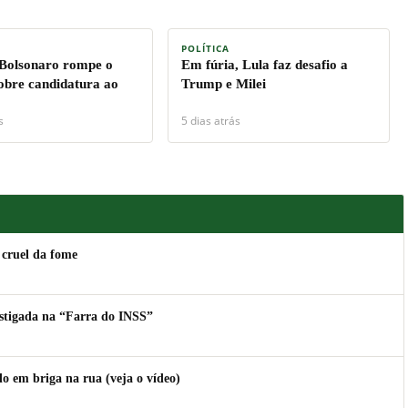
POLÍTICA
 Bolsonaro rompe o
Em fúria, Lula faz desafio a
sobre candidatura ao
Trump e Milei
s
5 dias atrás
 cruel da fome
estigada na “Farra do INSS”
 em briga na rua (veja o vídeo)