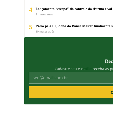
4
Lançamento “escapa” do controle do sistema e vai 
9 meses atrás
5
Preso pela PF, dono do Banco Master finalmente s
10 meses atrás
Rec
Cadastre seu e-mail e receba as pr
Q