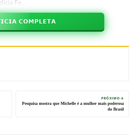
lícia Fe…
𝗜𝗖𝗜𝗔 𝗖𝗢𝗠𝗣𝗟𝗘𝗧𝗔
PRÓXIMO
Pesquisa mostra que Michelle é a mulher mais poderosa
do Brasil