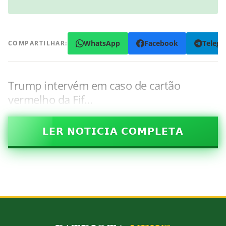
WhatsApp
Facebook
Teleg
COMPARTILHAR:
Trump intervém em caso de cartão
vermelho da Fif…
𝗟𝗘𝗥 𝗡𝗢𝗧𝗜𝗖𝗜𝗔 𝗖𝗢𝗠𝗣𝗟𝗘𝗧𝗔