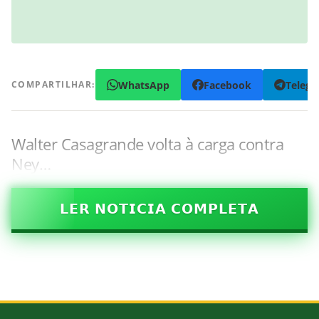
WhatsApp
Facebook
Teleg
COMPARTILHAR:
Walter Casagrande volta à carga contra
Ney…
𝗟𝗘𝗥 𝗡𝗢𝗧𝗜𝗖𝗜𝗔 𝗖𝗢𝗠𝗣𝗟𝗘𝗧𝗔