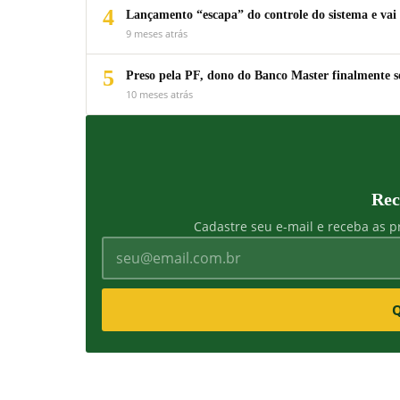
4
Lançamento “escapa” do controle do sistema e vai 
9 meses atrás
5
Preso pela PF, dono do Banco Master finalmente s
10 meses atrás
Rec
Cadastre seu e-mail e receba as pr
Q