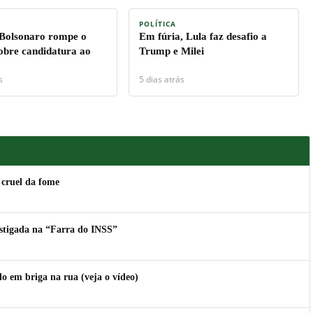
POLÍTICA
 Bolsonaro rompe o
Em fúria, Lula faz desafio a
sobre candidatura ao
Trump e Milei
s
5 dias atrás
 cruel da fome
estigada na “Farra do INSS”
 em briga na rua (veja o vídeo)