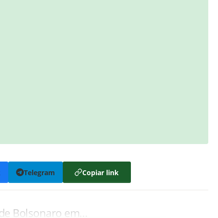
k
Telegram
Copiar link
 de Bolsonaro em…