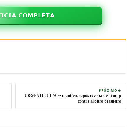
𝗜𝗖𝗜𝗔 𝗖𝗢𝗠𝗣𝗟𝗘𝗧𝗔
PRÓXIMO
URGENTE: FIFA se manifesta após revolta de Trump
contra árbitro brasileiro