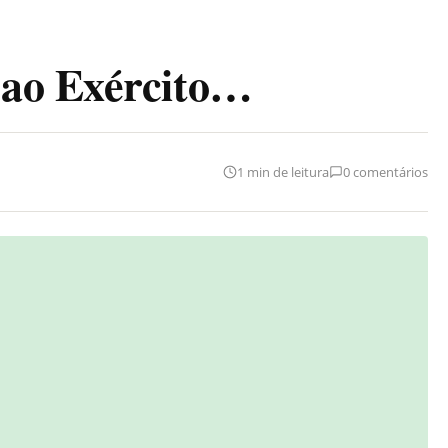
 ao Exército…
1 min de leitura
0 comentários