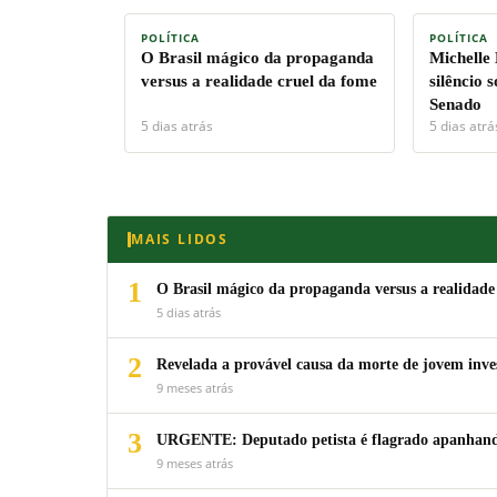
POLÍTICA
POLÍTICA
O Brasil mágico da propaganda
Michelle
versus a realidade cruel da fome
silêncio 
Senado
5 dias atrás
5 dias atrá
MAIS LIDOS
1
O Brasil mágico da propaganda versus a realidade
5 dias atrás
2
Revelada a provável causa da morte de jovem inv
9 meses atrás
3
URGENTE: Deputado petista é flagrado apanhando
9 meses atrás