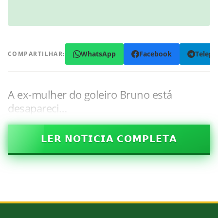
WhatsApp
Facebook
Teleg
COMPARTILHAR:
A ex-mulher do goleiro Bruno está
desapareci…
𝗟𝗘𝗥 𝗡𝗢𝗧𝗜𝗖𝗜𝗔 𝗖𝗢𝗠𝗣𝗟𝗘𝗧𝗔