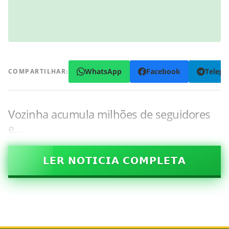
WhatsApp
Facebook
Teleg
COMPARTILHAR:
Vozinha acumula milhões de seguidores
e…
𝗟𝗘𝗥 𝗡𝗢𝗧𝗜𝗖𝗜𝗔 𝗖𝗢𝗠𝗣𝗟𝗘𝗧𝗔