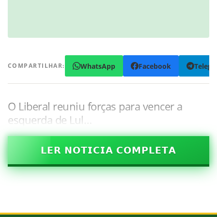
WhatsApp
Facebook
Teleg
COMPARTILHAR:
O Liberal reuniu forças para vencer a
esquerda de Lul…
𝗟𝗘𝗥 𝗡𝗢𝗧𝗜𝗖𝗜𝗔 𝗖𝗢𝗠𝗣𝗟𝗘𝗧𝗔