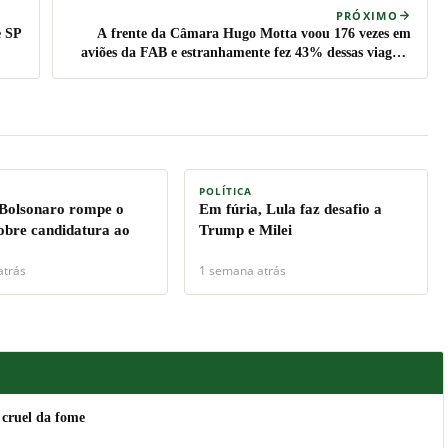
PRÓXIMO
e SP
A frente da Câmara Hugo Motta voou 176 vezes em
aviões da FAB e estranhamente fez 43% dessas viagens
para o mesmo destino
POLÍTICA
 Bolsonaro rompe o
Em fúria, Lula faz desafio a
sobre candidatura ao
Trump e Milei
atrás
1 semana atrás
 cruel da fome