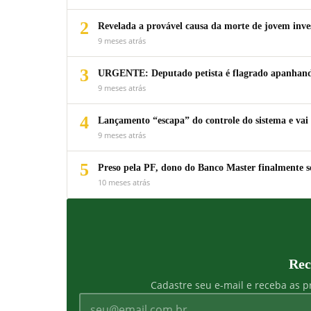
2
Revelada a provável causa da morte de jovem inv
9 meses atrás
3
URGENTE: Deputado petista é flagrado apanhando
9 meses atrás
4
Lançamento “escapa” do controle do sistema e vai 
9 meses atrás
5
Preso pela PF, dono do Banco Master finalmente s
10 meses atrás
Rec
Cadastre seu e-mail e receba as pr