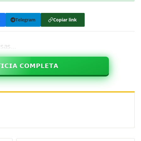
k
Telegram
Copiar link
assas…
𝗜𝗖𝗜𝗔 𝗖𝗢𝗠𝗣𝗟𝗘𝗧𝗔