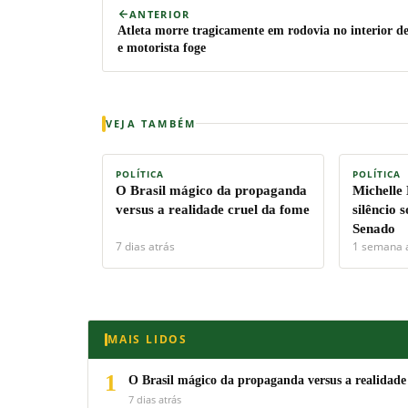
ANTERIOR
Atleta morre tragicamente em rodovia no interior d
e motorista foge
VEJA TAMBÉM
POLÍTICA
POLÍTICA
O Brasil mágico da propaganda
Michelle
versus a realidade cruel da fome
silêncio 
Senado
7 dias atrás
1 semana 
MAIS LIDOS
1
O Brasil mágico da propaganda versus a realidade
7 dias atrás