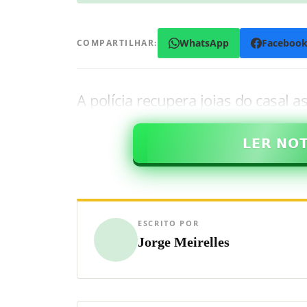
WhatsApp
Faceboo
COMPARTILHAR:
A polícia recupera joias do casal 
𝗟𝗘𝗥 𝗡𝗢
ESCRITO POR
Jorge Meirelles