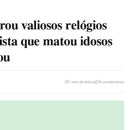
u valiosos relógios
ista que matou idosos
ou
1 min de leitura
0 comentários