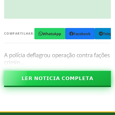
WhatsApp
Facebook
Teleg
COMPARTILHAR:
A polícia deflagrou operação contra fações
crimin…
𝗟𝗘𝗥 𝗡𝗢𝗧𝗜𝗖𝗜𝗔 𝗖𝗢𝗠𝗣𝗟𝗘𝗧𝗔