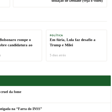
situação de Deolane (veja o vídeo)
POLÍTICA
 Bolsonaro rompe o
Em fúria, Lula faz desafio a
sobre candidatura ao
Trump e Milei
s
5 dias atrás
 cruel da fome
estigada na “Farra do INSS”