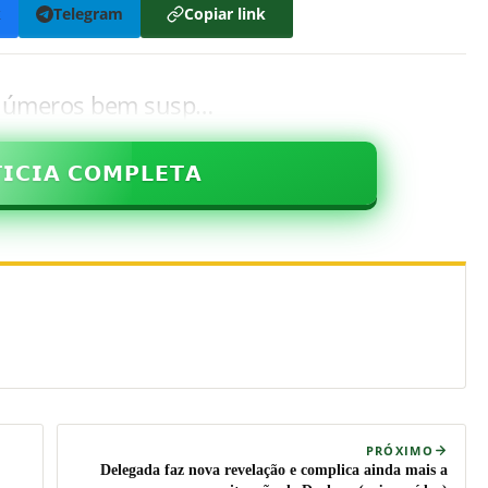
k
Telegram
Copiar link
z números bem susp…
𝗜𝗖𝗜𝗔 𝗖𝗢𝗠𝗣𝗟𝗘𝗧𝗔
PRÓXIMO
Delegada faz nova revelação e complica ainda mais a