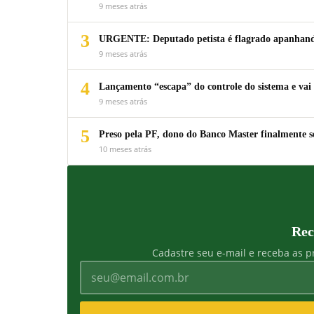
9 meses atrás
3
URGENTE: Deputado petista é flagrado apanhando
9 meses atrás
4
Lançamento “escapa” do controle do sistema e vai 
9 meses atrás
5
Preso pela PF, dono do Banco Master finalmente s
10 meses atrás
Rec
Cadastre seu e-mail e receba as pr