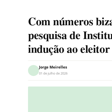
Com números biza
pesquisa de Instit
indução ao eleitor
Jorge Meirelles
01 de julho de 2026