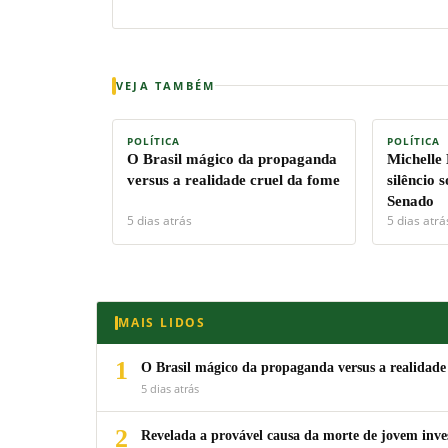
VEJA TAMBÉM
POLÍTICA
POLÍTICA
O Brasil mágico da propaganda
Michelle
versus a realidade cruel da fome
silêncio 
Senado
5 dias atrás
5 dias atrá
MAIS LIDOS
1
O Brasil mágico da propaganda versus a realidade
5 dias atrás
2
Revelada a provável causa da morte de jovem inv