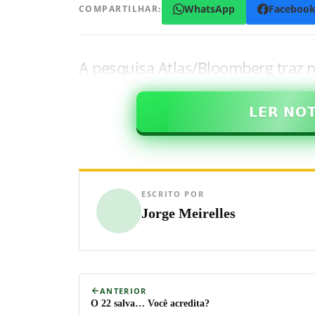
WhatsApp
Faceboo
COMPARTILHAR:
A pesquisa Atlas/Bloomberg tra
𝗟𝗘𝗥 𝗡𝗢
ESCRITO POR
Jorge Meirelles
ANTERIOR
O 22 salva… Você acredita?