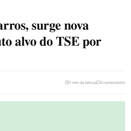
rros, surge nova
uto alvo do TSE por
1 min de leitura
0 comentários