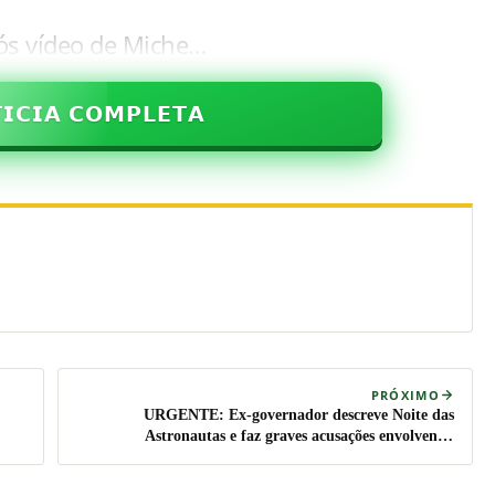
pós vídeo de Miche…
𝗜𝗖𝗜𝗔 𝗖𝗢𝗠𝗣𝗟𝗘𝗧𝗔
PRÓXIMO
URGENTE: Ex-governador descreve Noite das
Astronautas e faz graves acusações envolvendo
autoridades brasileiras (veja o vídeo)