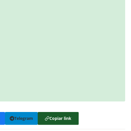
k
Telegram
Copiar link