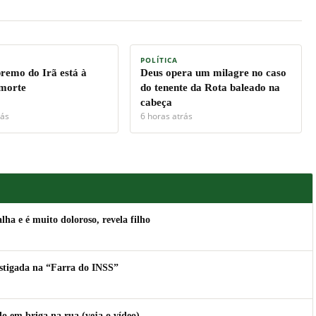
POLÍTICA
premo do Irã está à
Deus opera um milagre no caso
 morte
do tenente da Rota baleado na
cabeça
rás
6 horas atrás
lha e é muito doloroso, revela filho
estigada na “Farra do INSS”
 em briga na rua (veja o vídeo)