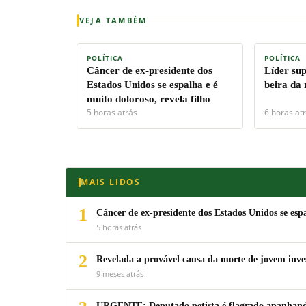
VEJA TAMBÉM
POLÍTICA
POLÍTICA
Câncer de ex-presidente dos
Líder su
Estados Unidos se espalha e é
beira da
muito doloroso, revela filho
5 horas atrás
6 horas at
MAIS LIDOS
1
Câncer de ex-presidente dos Estados Unidos se espa
5 horas atrás
2
Revelada a provável causa da morte de jovem inv
9 meses atrás
URGENTE: Deputado petista é flagrado apanhando