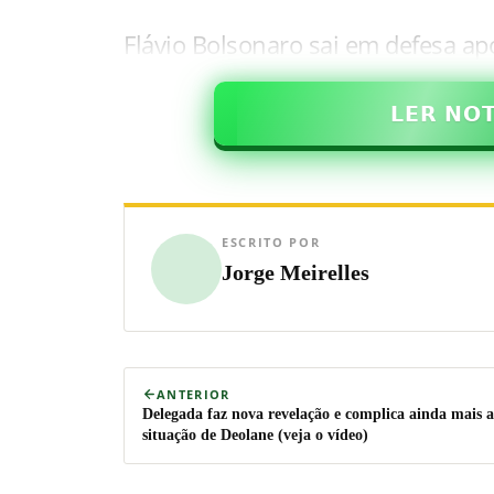
Flávio Bolsonaro sai em defesa a
𝗟𝗘𝗥 𝗡𝗢
ESCRITO POR
Jorge Meirelles
ANTERIOR
Delegada faz nova revelação e complica ainda mais a
situação de Deolane (veja o vídeo)