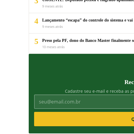
3
9 meses atrás
4
Lançamento “escapa” do controle do sistema e vai 
9 meses atrás
5
Preso pela PF, dono do Banco Master finalmente s
10 meses atrás
Rec
Cadastre seu e-mail e receba as pr
Q