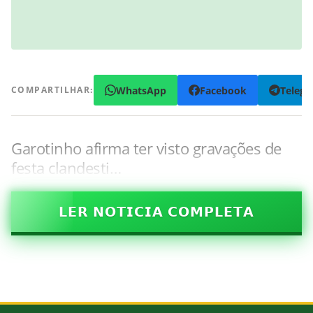
WhatsApp
Facebook
Teleg
COMPARTILHAR:
Garotinho afirma ter visto gravações de
festa clandesti…
𝗟𝗘𝗥 𝗡𝗢𝗧𝗜𝗖𝗜𝗔 𝗖𝗢𝗠𝗣𝗟𝗘𝗧𝗔