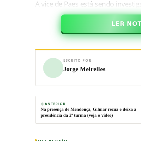
A vice de Paes está sendo investi
𝗟𝗘𝗥 𝗡𝗢
ESCRITO POR
Jorge Meirelles
ANTERIOR
Na presença de Mendonça, Gilmar recua e deixa a
presidência da 2ª turma (veja o vídeo)