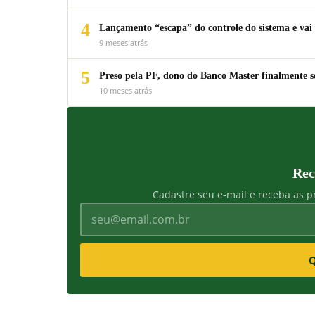
4
Lançamento “escapa” do controle do sistema e vai 
9 meses atrás
5
Preso pela PF, dono do Banco Master finalmente s
10 meses atrás
Rec
Cadastre seu e-mail e receba as pr
Q