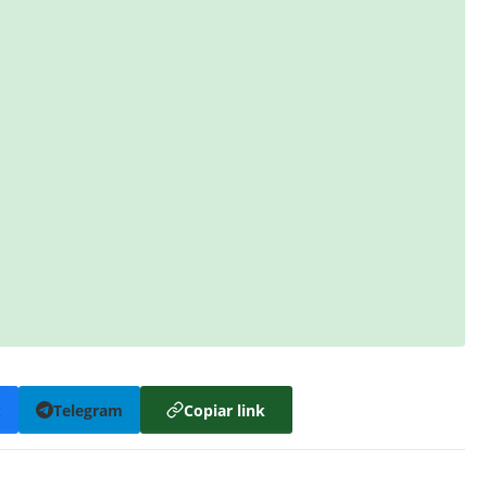
k
Telegram
Copiar link