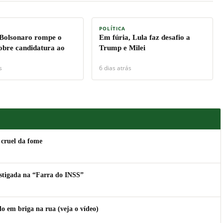
POLÍTICA
 Bolsonaro rompe o
Em fúria, Lula faz desafio a
sobre candidatura ao
Trump e Milei
s
6 dias atrás
 cruel da fome
estigada na “Farra do INSS”
 em briga na rua (veja o vídeo)