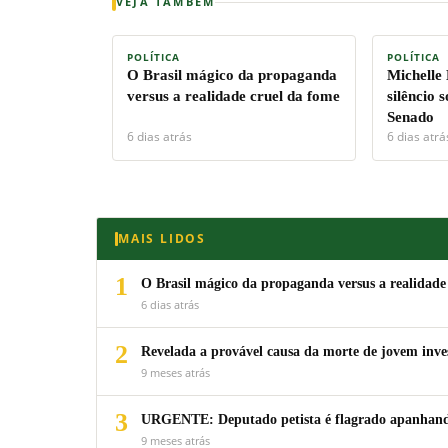
VEJA TAMBÉM
POLÍTICA
POLÍTICA
O Brasil mágico da propaganda
Michelle
versus a realidade cruel da fome
silêncio 
Senado
6 dias atrás
6 dias atrá
MAIS LIDOS
1
O Brasil mágico da propaganda versus a realidade
6 dias atrás
2
Revelada a provável causa da morte de jovem inv
9 meses atrás
3
URGENTE: Deputado petista é flagrado apanhando
9 meses atrás