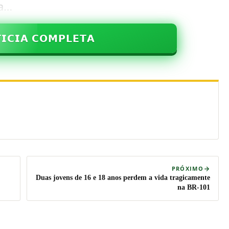
ga…
𝗜𝗖𝗜𝗔 𝗖𝗢𝗠𝗣𝗟𝗘𝗧𝗔
PRÓXIMO
Duas jovens de 16 e 18 anos perdem a vida tragicamente
na BR-101