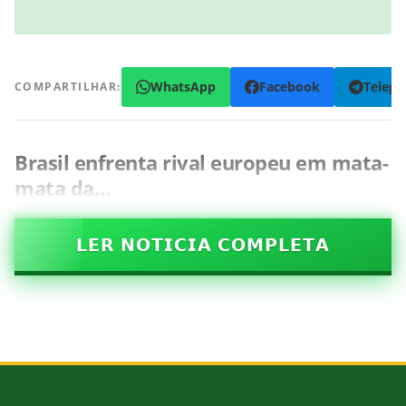
WhatsApp
Facebook
Teleg
COMPARTILHAR:
Brasil enfrenta rival europeu em mata-
mata da…
𝗟𝗘𝗥 𝗡𝗢𝗧𝗜𝗖𝗜𝗔 𝗖𝗢𝗠𝗣𝗟𝗘𝗧𝗔