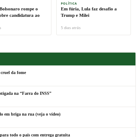
POLÍTICA
 Bolsonaro rompe o
Em fúria, Lula faz desafio a
sobre candidatura ao
Trump e Milei
s
5 dias atrás
 cruel da fome
estigada na “Farra do INSS”
 em briga na rua (veja o vídeo)
para todo o país com entrega gratuita