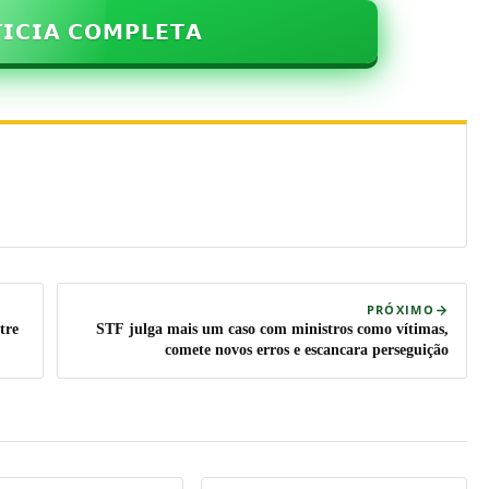
𝗜𝗖𝗜𝗔 𝗖𝗢𝗠𝗣𝗟𝗘𝗧𝗔
PRÓXIMO
tre
STF julga mais um caso com ministros como vítimas,
comete novos erros e escancara perseguição