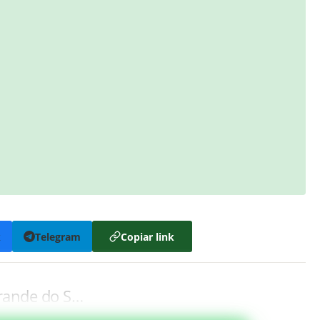
k
Telegram
Copiar link
rande do S…