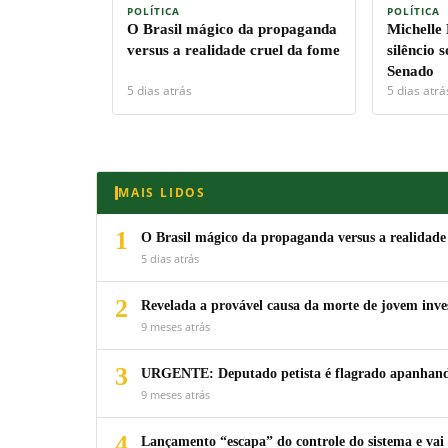
POLÍTICA
POLÍTICA
O Brasil mágico da propaganda
Michelle
versus a realidade cruel da fome
silêncio 
Senado
5 dias atrás
5 dias atrá
MAIS LIDOS
1
O Brasil mágico da propaganda versus a realidade
5 dias atrás
2
Revelada a provável causa da morte de jovem inv
9 meses atrás
3
URGENTE: Deputado petista é flagrado apanhando
9 meses atrás
4
Lançamento “escapa” do controle do sistema e vai 