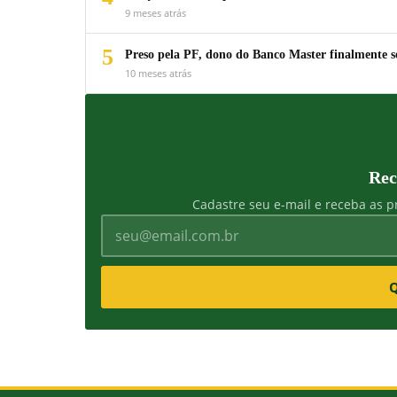
9 meses atrás
5
Preso pela PF, dono do Banco Master finalmente s
10 meses atrás
Rec
Cadastre seu e-mail e receba as pr
Q