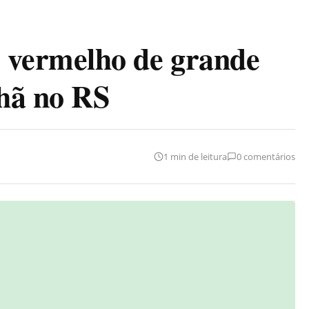
vermelho de grande
hã no RS
1 min de leitura
0 comentários