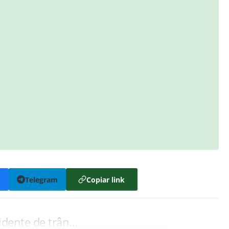
k
Telegram
Copiar link
dente de trân…