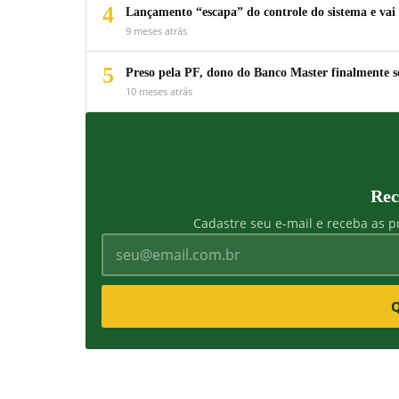
4
Lançamento “escapa” do controle do sistema e vai 
9 meses atrás
5
Preso pela PF, dono do Banco Master finalmente s
10 meses atrás
Rec
Cadastre seu e-mail e receba as pr
Q