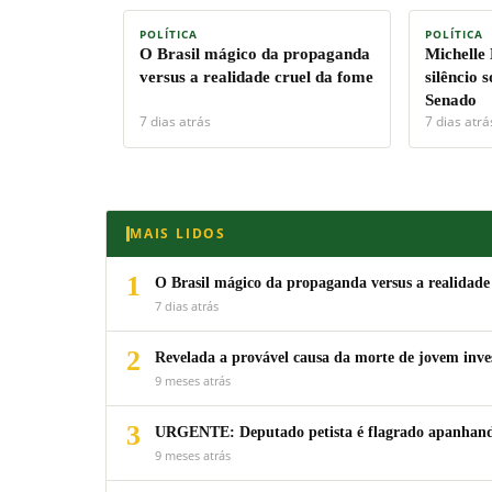
POLÍTICA
POLÍTICA
O Brasil mágico da propaganda
Michelle
versus a realidade cruel da fome
silêncio 
Senado
7 dias atrás
7 dias atrá
MAIS LIDOS
1
O Brasil mágico da propaganda versus a realidade
7 dias atrás
2
Revelada a provável causa da morte de jovem inv
9 meses atrás
3
URGENTE: Deputado petista é flagrado apanhando
9 meses atrás