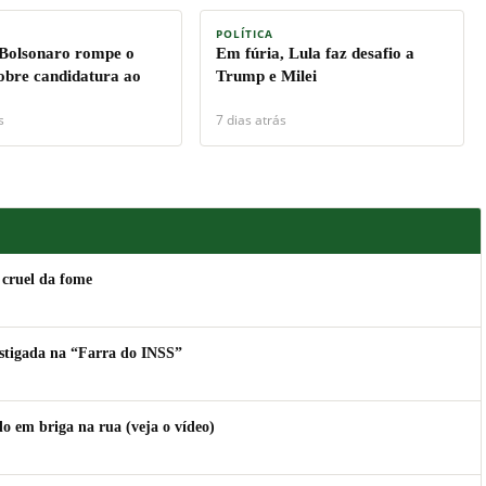
POLÍTICA
 Bolsonaro rompe o
Em fúria, Lula faz desafio a
sobre candidatura ao
Trump e Milei
s
7 dias atrás
 cruel da fome
estigada na “Farra do INSS”
 em briga na rua (veja o vídeo)