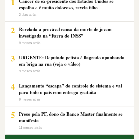
1
Câncer de ex-presidente dos Estados Unidos se
espalha e é muito doloroso, revela filho
2 dias atrás
2
Revelada a provável causa da morte de jovem
investigada na “Farra do INSS”
9 meses atrás
3
URGENTE: Deputado petista é flagrado apanhando
em briga na rua (veja o vídeo)
9 meses atrás
4
Lançamento “escapa” do controle do sistema e vai
para todo o país com entrega gratuita
9 meses atrás
5
Preso pela PF, dono do Banco Master finalmente se
manifesta
11 meses atrás