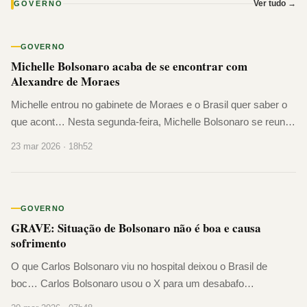
Ver tudo →
GOVERNO
GOVERNO
Michelle Bolsonaro acaba de se encontrar com
Alexandre de Moraes
Michelle entrou no gabinete de Moraes e o Brasil quer saber o
que acont… Nesta segunda-feira, Michelle Bolsonaro se reuniu
com o ministro Alexandre de Moraes no próprio gabinete dele
23 mar 2026 · 18h52
no STF. O encontro foi solicitado pela própria Michelle. A
informação é do jornalista Cláudio Dantas. A PGR virou o jogo
Horas antes do encontro, […]
GOVERNO
GRAVE: Situação de Bolsonaro não é boa e causa
sofrimento
O que Carlos Bolsonaro viu no hospital deixou o Brasil de
boc… Carlos Bolsonaro usou o X para um desabafo
devastador. Ao entrar no quarto, encontrou o pai apagado na