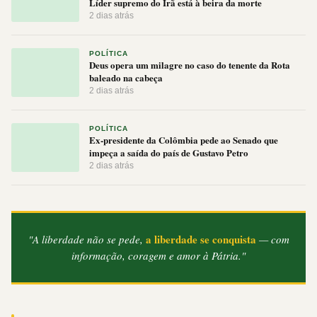
Líder supremo do Irã está à beira da morte
2 dias atrás
POLÍTICA
Deus opera um milagre no caso do tenente da Rota
baleado na cabeça
2 dias atrás
POLÍTICA
Ex-presidente da Colômbia pede ao Senado que
impeça a saída do país de Gustavo Petro
2 dias atrás
a liberdade se conquista
"A liberdade não se pede,
— com
informação, coragem e amor à Pátria."