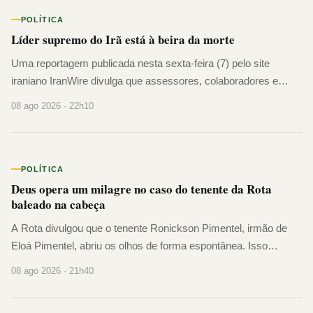
POLÍTICA
Líder supremo do Irã está à beira da morte
Uma reportagem publicada nesta sexta-feira (7) pelo site
iraniano IranWire divulga que assessores, colaboradores e
pessoas do alto escalão do regime estão preocupadas com o
08 ago 2026 · 22h10
estado de saúde do líder su...
POLÍTICA
Deus opera um milagre no caso do tenente da Rota
baleado na cabeça
A Rota divulgou que o tenente Ronickson Pimentel, irmão de
Eloá Pimentel, abriu os olhos de forma espontânea. Isso
representa uma evolução neurológica excelente. Os exames
08 ago 2026 · 21h40
seguem estáveis. Apesar do e...