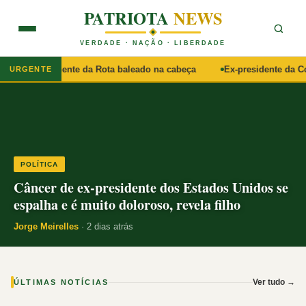
PATRIOTA
NEWS
VERDADE · NAÇÃO · LIBERDADE
caso do tenente da Rota baleado na cabeça
Ex-presidente da Colô
URGENTE
POLÍTICA
Câncer de ex-presidente dos Estados Unidos se
espalha e é muito doloroso, revela filho
Jorge Meirelles
· 2 dias atrás
Ver tudo →
ÚLTIMAS NOTÍCIAS