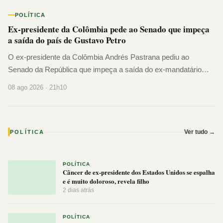
POLÍTICA
Ex-presidente da Colômbia pede ao Senado que impeça
a saída do país de Gustavo Petro
O ex-presidente da Colômbia Andrés Pastrana pediu ao
Senado da República que impeça a saída do ex-mandatário
Gustavo Petro do país para que ele responda por denúncias e
08 ago 2026 · 21h10
escândalos de corrupção ligados...
Ver tudo →
POLÍTICA
POLÍTICA
Câncer de ex-presidente dos Estados Unidos se espalha
e é muito doloroso, revela filho
2 dias atrás
POLÍTICA