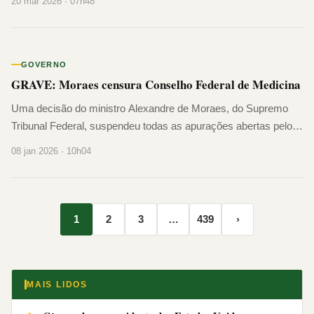
20 mar 2026 · 07h48
cadeira, cabeça baixa, soluçando enquanto dormia. Precisou
recuar. Ficou do lado de fora, em silêncio, tentando se
recompor. A cena que nenhum filho deveria ver […]
GOVERNO
GRAVE: Moraes censura Conselho Federal de Medicina
Uma decisão do ministro Alexandre de Moraes, do Supremo
Tribunal Federal, suspendeu todas as apurações abertas pelo
Conselho Federal de Medicina. Relacionadas ao atendimento
08 jan 2026 · 10h04
médico prestado ao ex-presidente Jair Bolsonaro após a queda
sofrida na carceragem da Polícia Federal, em Brasília, a
decisão foi proferida no fim da tarde desta quarta-feira (7). No
despacho, Moraes […]
1
2
3
…
439
›
MAIS LIDOS