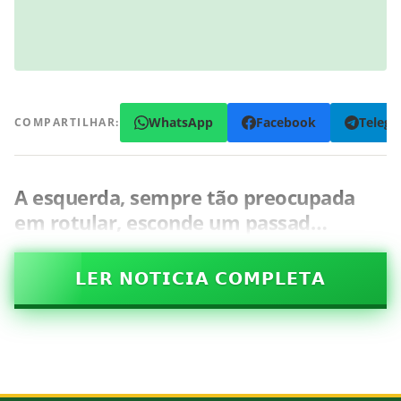
WhatsApp
Facebook
Teleg
COMPARTILHAR:
A esquerda, sempre tão preocupada
em rotular, esconde um passad…
𝗟𝗘𝗥 𝗡𝗢𝗧𝗜𝗖𝗜𝗔 𝗖𝗢𝗠𝗣𝗟𝗘𝗧𝗔