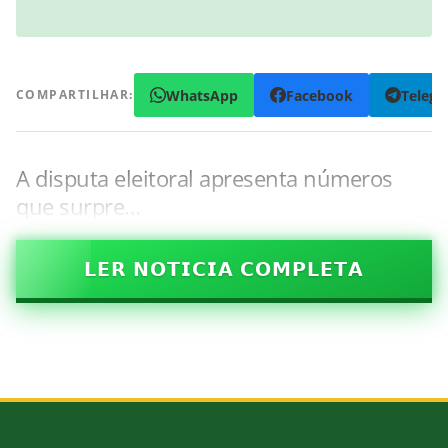
WhatsApp
Facebook
Teleg
COMPARTILHAR:
A disputa eleitoral apresenta números
que surpre…
𝗟𝗘𝗥 𝗡𝗢𝗧𝗜𝗖𝗜𝗔 𝗖𝗢𝗠𝗣𝗟𝗘𝗧𝗔