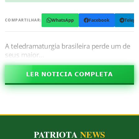
WhatsApp
Facebook
Teleg
COMPARTILHAR:
A teledramaturgia brasileira perde um de
seus maior…
𝗟𝗘𝗥 𝗡𝗢𝗧𝗜𝗖𝗜𝗔 𝗖𝗢𝗠𝗣𝗟𝗘𝗧𝗔
PATRIOTA
NEWS