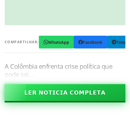
WhatsApp
Facebook
Teleg
COMPARTILHAR:
A Colômbia enfrenta crise política que
pode sai…
𝗟𝗘𝗥 𝗡𝗢𝗧𝗜𝗖𝗜𝗔 𝗖𝗢𝗠𝗣𝗟𝗘𝗧𝗔