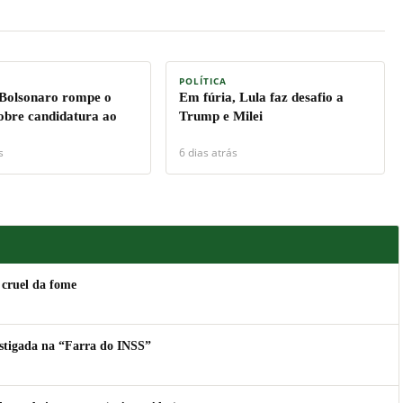
POLÍTICA
 Bolsonaro rompe o
Em fúria, Lula faz desafio a
sobre candidatura ao
Trump e Milei
s
6 dias atrás
 cruel da fome
estigada na “Farra do INSS”