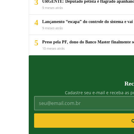
3
URGENTE: Deputado petista é flagrado apanhando
9 meses atrás
4
Lançamento “escapa” do controle do sistema e vai 
9 meses atrás
5
Preso pela PF, dono do Banco Master finalmente s
10 meses atrás
Rec
Cadastre seu e-mail e receba as pr
Q