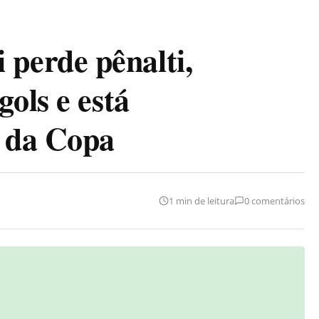
erde pênalti,
ols e está
a da Copa
1 min de leitura
0 comentários