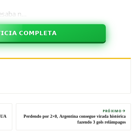
desaba n…
𝗜𝗖𝗜𝗔 𝗖𝗢𝗠𝗣𝗟𝗘𝗧𝗔
PRÓXIMO
 EUA
Perdendo por 2×0, Argentina consegue virada histórica
fazendo 3 gols relâmpagos