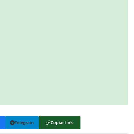
k
Telegram
Copiar link