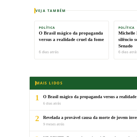
VEJA TAMBÉM
POLÍTICA
POLÍTICA
O Brasil mágico da propaganda
Michelle
versus a realidade cruel da fome
silêncio 
Senado
6 dias atrás
6 dias atrá
MAIS LIDOS
1
O Brasil mágico da propaganda versus a realidade
6 dias atrás
2
Revelada a provável causa da morte de jovem inv
9 meses atrás