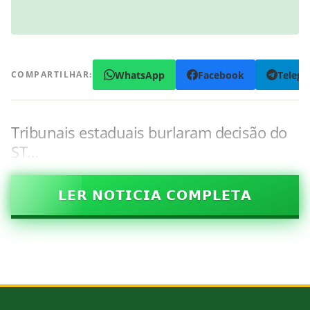
WhatsApp
Facebook
Teleg
COMPARTILHAR:
Tribunais estaduais burlaram decisão do
ST…
𝗟𝗘𝗥 𝗡𝗢𝗧𝗜𝗖𝗜𝗔 𝗖𝗢𝗠𝗣𝗟𝗘𝗧𝗔