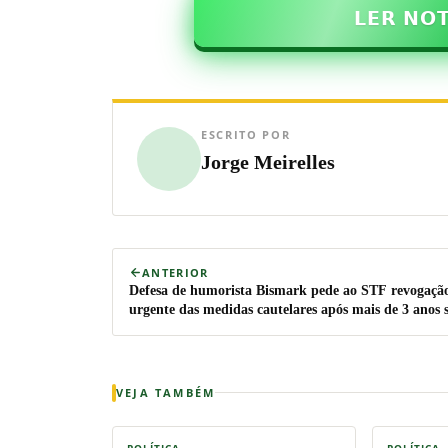
𝗟𝗘𝗥 𝗡𝗢
ESCRITO POR
Jorge Meirelles
ANTERIOR
Defesa de humorista Bismark pede ao STF revogaçã
urgente das medidas cautelares após mais de 3 anos
condenação
VEJA TAMBÉM
POLÍTICA
POLÍTICA