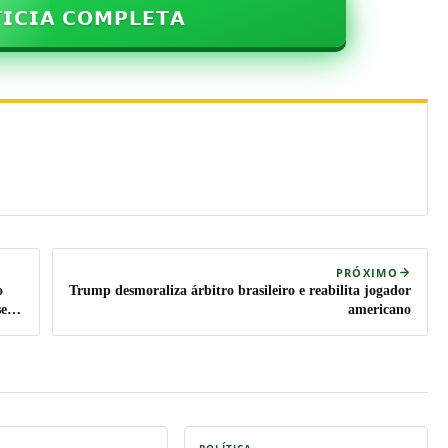
𝗜𝗖𝗜𝗔 𝗖𝗢𝗠𝗣𝗟𝗘𝗧𝗔
PRÓXIMO
o
Trump desmoraliza árbitro brasileiro e reabilita jogador
 sem
americano
POLÍTICA