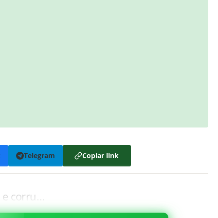
k
Telegram
Copiar link
 e corru…