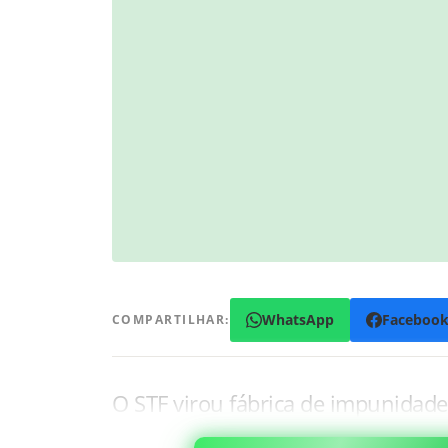
WhatsApp
Faceboo
COMPARTILHAR:
O STF virou fábrica de impunidade