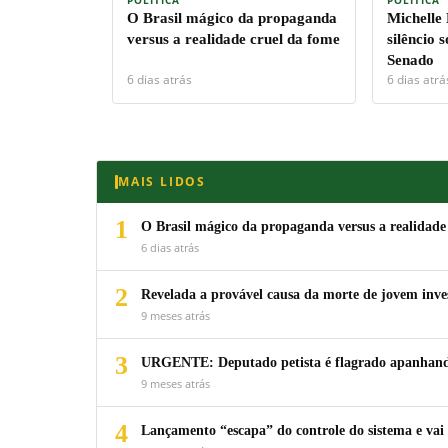
O Brasil mágico da propaganda
Michelle
versus a realidade cruel da fome
silêncio 
Senado
6 dias atrás
6 dias atrá
MAIS LIDOS
1
O Brasil mágico da propaganda versus a realidade
6 dias atrás
2
Revelada a provável causa da morte de jovem inv
9 meses atrás
3
URGENTE: Deputado petista é flagrado apanhando
9 meses atrás
4
Lançamento “escapa” do controle do sistema e vai 