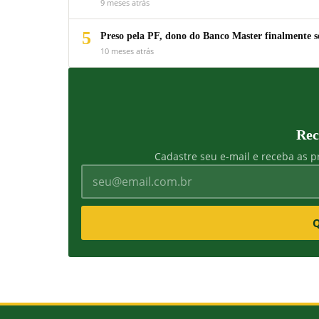
9 meses atrás
5
Preso pela PF, dono do Banco Master finalmente s
10 meses atrás
Rec
Cadastre seu e-mail e receba as pr
Q