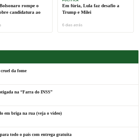
 Bolsonaro rompe o
Em fúria, Lula faz desafio a
sobre candidatura ao
Trump e Milei
s
6 dias atrás
 cruel da fome
estigada na “Farra do INSS”
 em briga na rua (veja o vídeo)
para todo o país com entrega gratuita