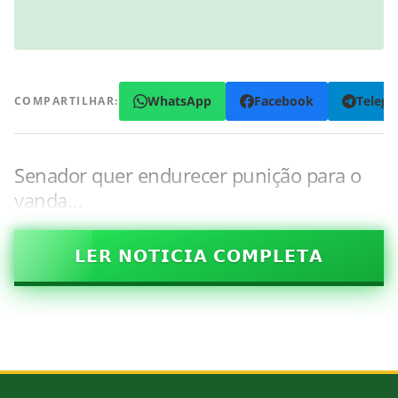
WhatsApp
Facebook
Teleg
COMPARTILHAR:
Senador quer endurecer punição para o
vanda…
𝗟𝗘𝗥 𝗡𝗢𝗧𝗜𝗖𝗜𝗔 𝗖𝗢𝗠𝗣𝗟𝗘𝗧𝗔