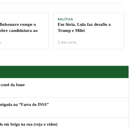
POLÍTICA
 Bolsonaro rompe o
Em fúria, Lula faz desafio a
sobre candidatura ao
Trump e Milei
s
5 dias atrás
 cruel da fome
estigada na “Farra do INSS”
 em briga na rua (veja o vídeo)