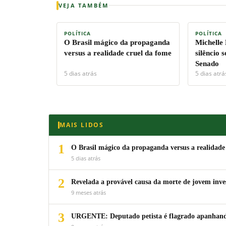
VEJA TAMBÉM
POLÍTICA
POLÍTICA
O Brasil mágico da propaganda
Michelle
versus a realidade cruel da fome
silêncio 
Senado
5 dias atrás
5 dias atrá
MAIS LIDOS
1
O Brasil mágico da propaganda versus a realidade
5 dias atrás
2
Revelada a provável causa da morte de jovem inv
9 meses atrás
3
URGENTE: Deputado petista é flagrado apanhando