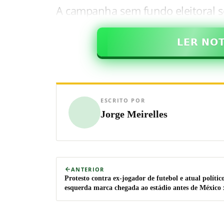
A campanha sem fundo eleitoral 
𝗟𝗘𝗥 𝗡𝗢
ESCRITO POR
Jorge Meirelles
ANTERIOR
Protesto contra ex-jogador de futebol e atual polític
esquerda marca chegada ao estádio antes de México 
Inglaterra (veja o vídeo)