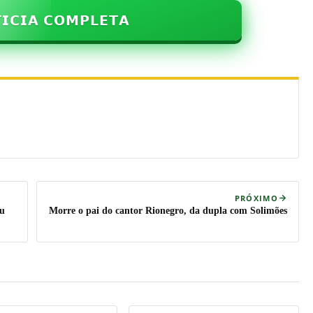
𝗜𝗖𝗜𝗔 𝗖𝗢𝗠𝗣𝗟𝗘𝗧𝗔
PRÓXIMO
eu
Morre o pai do cantor Rionegro, da dupla com Solimões