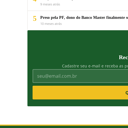
9 meses atrás
5
Preso pela PF, dono do Banco Master finalmente s
10 meses atrás
Rec
Cadastre seu e-mail e receba as pr
Q