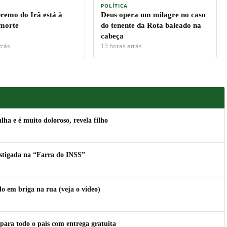
POLÍTICA
premo do Irã está à
Deus opera um milagre no caso
 morte
do tenente da Rota baleado na
cabeça
trás
13 horas atrás
lha e é muito doloroso, revela filho
estigada na “Farra do INSS”
 em briga na rua (veja o vídeo)
para todo o país com entrega gratuita