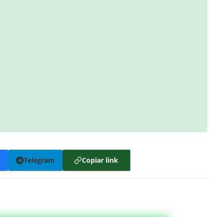
k
Telegram
Copiar link