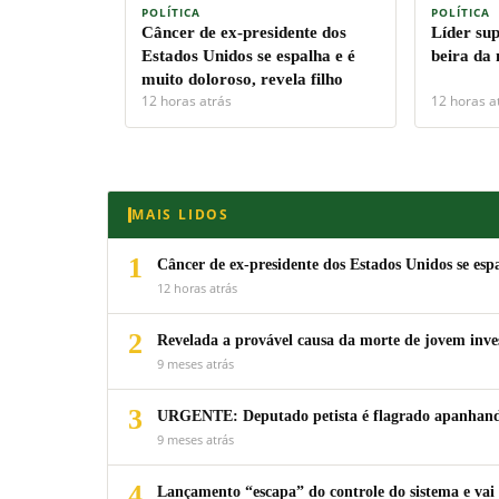
POLÍTICA
POLÍTICA
Câncer de ex-presidente dos
Líder su
Estados Unidos se espalha e é
beira da
muito doloroso, revela filho
12 horas atrás
12 horas a
MAIS LIDOS
1
Câncer de ex-presidente dos Estados Unidos se espa
12 horas atrás
2
Revelada a provável causa da morte de jovem inv
9 meses atrás
3
URGENTE: Deputado petista é flagrado apanhando
9 meses atrás
4
Lançamento “escapa” do controle do sistema e vai 