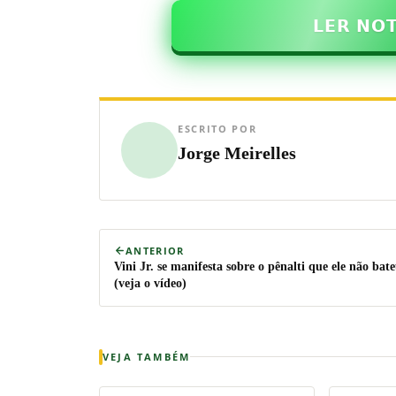
𝗟𝗘𝗥 𝗡𝗢
ESCRITO POR
Jorge Meirelles
ANTERIOR
Vini Jr. se manifesta sobre o pênalti que ele não bat
(veja o vídeo)
VEJA TAMBÉM