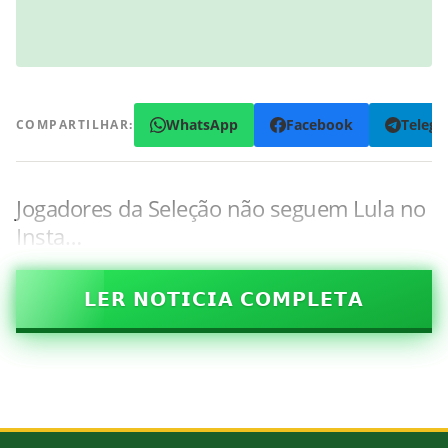
WhatsApp
Facebook
Teleg
COMPARTILHAR:
Jogadores da Seleção não seguem Lula no
Insta…
𝗟𝗘𝗥 𝗡𝗢𝗧𝗜𝗖𝗜𝗔 𝗖𝗢𝗠𝗣𝗟𝗘𝗧𝗔