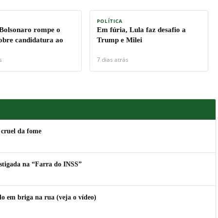
POLÍTICA
 Bolsonaro rompe o
Em fúria, Lula faz desafio a
sobre candidatura ao
Trump e Milei
s
7 dias atrás
 cruel da fome
estigada na “Farra do INSS”
 em briga na rua (veja o vídeo)