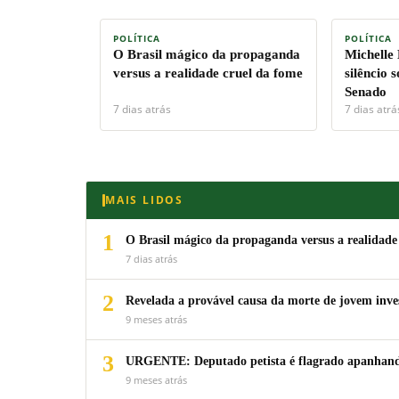
POLÍTICA
POLÍTICA
O Brasil mágico da propaganda
Michelle
versus a realidade cruel da fome
silêncio 
Senado
7 dias atrás
7 dias atrá
MAIS LIDOS
1
O Brasil mágico da propaganda versus a realidade
7 dias atrás
2
Revelada a provável causa da morte de jovem inv
9 meses atrás
3
URGENTE: Deputado petista é flagrado apanhando
9 meses atrás