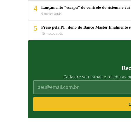
4
Lançamento “escapa” do controle do sistema e vai 
9 meses atrás
5
Preso pela PF, dono do Banco Master finalmente s
10 meses atrás
Rec
Cadastre seu e-mail e receba as pr
Q