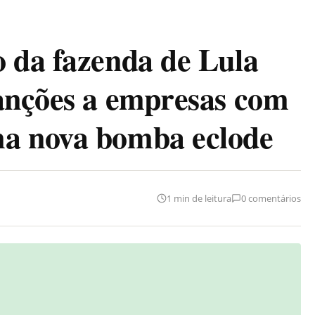
 da fazenda de Lula
anções a empresas com
a nova bomba eclode
1 min de leitura
0 comentários