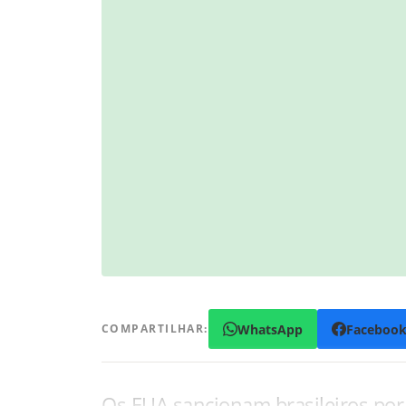
WhatsApp
Faceboo
COMPARTILHAR:
Os EUA sancionam brasileiros po