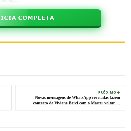
𝗜𝗖𝗜𝗔 𝗖𝗢𝗠𝗣𝗟𝗘𝗧𝗔
PRÓXIMO
Novas mensagens de WhatsApp reveladas fazem
contrato de Viviane Barci com o Master voltar ao
noticiário