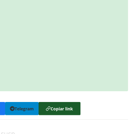
k
Telegram
Copiar link
r susp…