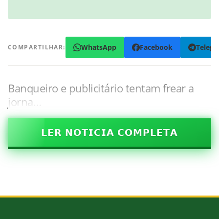
WhatsApp
Facebook
Teleg
COMPARTILHAR:
Banqueiro e publicitário tentam frear a
jorna…
𝗟𝗘𝗥 𝗡𝗢𝗧𝗜𝗖𝗜𝗔 𝗖𝗢𝗠𝗣𝗟𝗘𝗧𝗔