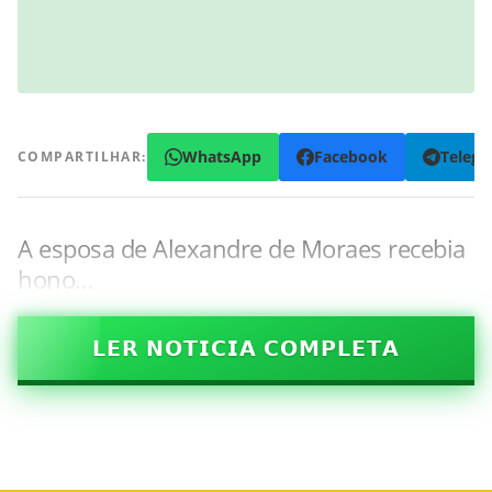
WhatsApp
Facebook
Teleg
COMPARTILHAR:
A esposa de Alexandre de Moraes recebia
hono…
𝗟𝗘𝗥 𝗡𝗢𝗧𝗜𝗖𝗜𝗔 𝗖𝗢𝗠𝗣𝗟𝗘𝗧𝗔