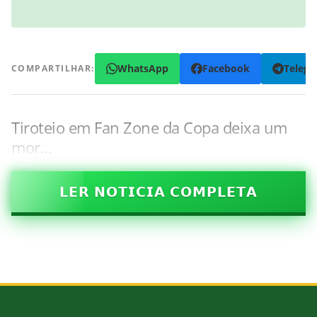
WhatsApp
Facebook
Teleg
COMPARTILHAR:
Tiroteio em Fan Zone da Copa deixa um
mor…
𝗟𝗘𝗥 𝗡𝗢𝗧𝗜𝗖𝗜𝗔 𝗖𝗢𝗠𝗣𝗟𝗘𝗧𝗔