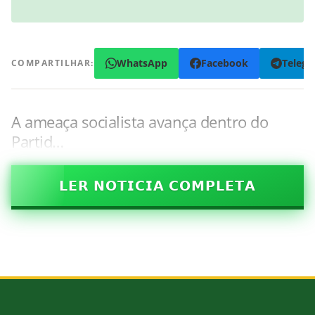
WhatsApp
Facebook
Teleg
COMPARTILHAR:
A ameaça socialista avança dentro do
Partid…
𝗟𝗘𝗥 𝗡𝗢𝗧𝗜𝗖𝗜𝗔 𝗖𝗢𝗠𝗣𝗟𝗘𝗧𝗔