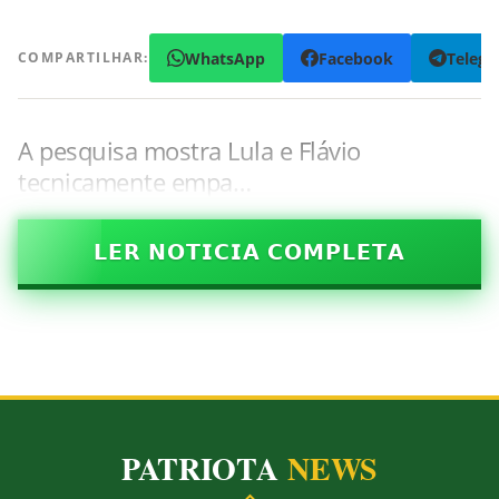
WhatsApp
Facebook
Teleg
COMPARTILHAR:
A pesquisa mostra Lula e Flávio
tecnicamente empa…
𝗟𝗘𝗥 𝗡𝗢𝗧𝗜𝗖𝗜𝗔 𝗖𝗢𝗠𝗣𝗟𝗘𝗧𝗔
PATRIOTA
NEWS