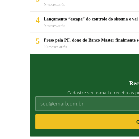
9 meses atrás
4
Lançamento “escapa” do controle do sistema e vai 
9 meses atrás
5
Preso pela PF, dono do Banco Master finalmente s
10 meses atrás
Rec
Cadastre seu e-mail e receba as pr
Q