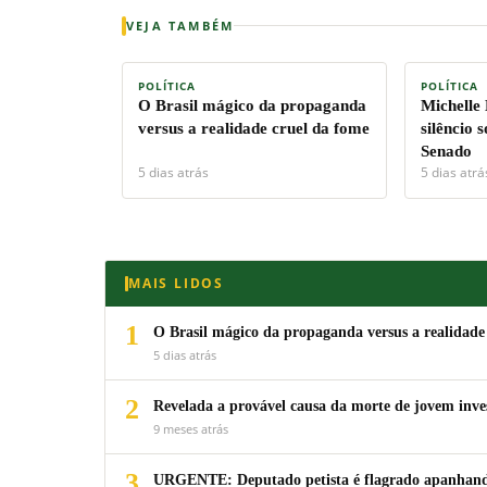
VEJA TAMBÉM
POLÍTICA
POLÍTICA
O Brasil mágico da propaganda
Michelle
versus a realidade cruel da fome
silêncio 
Senado
5 dias atrás
5 dias atrá
MAIS LIDOS
1
O Brasil mágico da propaganda versus a realidade
5 dias atrás
2
Revelada a provável causa da morte de jovem inv
9 meses atrás
3
URGENTE: Deputado petista é flagrado apanhando