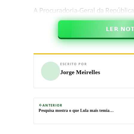
A Procuradoria-Geral da Repúblic
𝗟𝗘𝗥 𝗡𝗢
ESCRITO POR
Jorge Meirelles
ANTERIOR
Pesquisa mostra o que Lula mais temia…