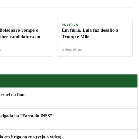
POLÍTICA
 Bolsonaro rompe o
Em fúria, Lula faz desafio a
sobre candidatura ao
Trump e Milei
s
5 dias atrás
 cruel da fome
estigada na “Farra do INSS”
 em briga na rua (veja o vídeo)