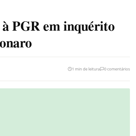
s à PGR em inquérito
sonaro
1 min de leitura
0 comentários