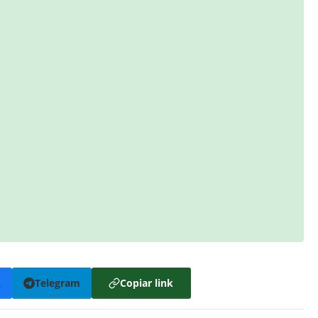
k
Telegram
Copiar link