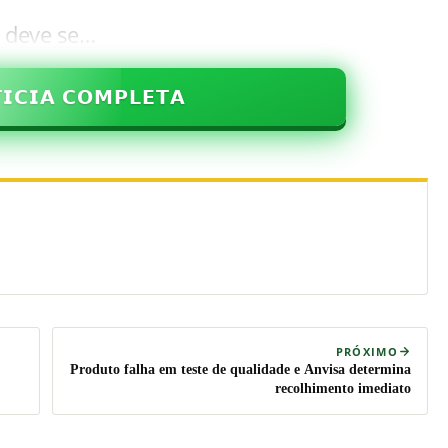
a deve se…
𝗜𝗖𝗜𝗔 𝗖𝗢𝗠𝗣𝗟𝗘𝗧𝗔
PRÓXIMO
Produto falha em teste de qualidade e Anvisa determina
recolhimento imediato