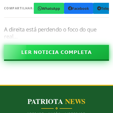
WhatsApp
Facebook
Teleg
COMPARTILHAR:
A direita está perdendo o foco do que
real…
𝗟𝗘𝗥 𝗡𝗢𝗧𝗜𝗖𝗜𝗔 𝗖𝗢𝗠𝗣𝗟𝗘𝗧𝗔
PATRIOTA
NEWS