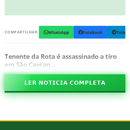
WhatsApp
Facebook
Teleg
COMPARTILHAR:
Tenente da Rota é assassinado a tiro
em São Caetan…
𝗟𝗘𝗥 𝗡𝗢𝗧𝗜𝗖𝗜𝗔 𝗖𝗢𝗠𝗣𝗟𝗘𝗧𝗔