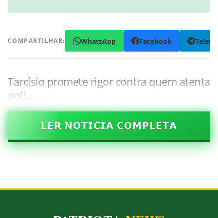
WhatsApp
Facebook
Teleg
COMPARTILHAR:
Tarcísio promete rigor contra quem atenta
poli…
𝗟𝗘𝗥 𝗡𝗢𝗧𝗜𝗖𝗜𝗔 𝗖𝗢𝗠𝗣𝗟𝗘𝗧𝗔