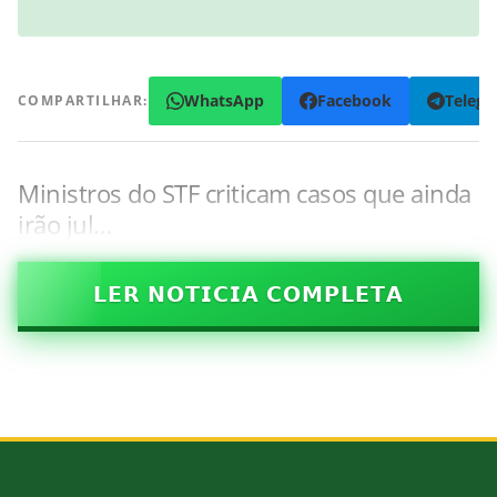
WhatsApp
Facebook
Teleg
COMPARTILHAR:
Ministros do STF criticam casos que ainda
irão jul…
𝗟𝗘𝗥 𝗡𝗢𝗧𝗜𝗖𝗜𝗔 𝗖𝗢𝗠𝗣𝗟𝗘𝗧𝗔