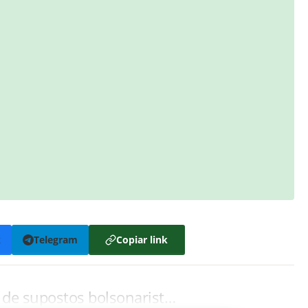
k
Telegram
Copiar link
s de supostos bolsonarist…