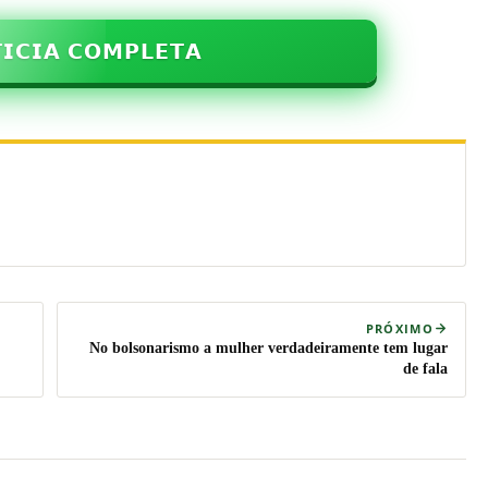
𝗜𝗖𝗜𝗔 𝗖𝗢𝗠𝗣𝗟𝗘𝗧𝗔
PRÓXIMO
No bolsonarismo a mulher verdadeiramente tem lugar
de fala