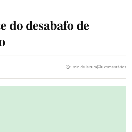
te do desabafo de
o
1 min de leitura
0 comentários