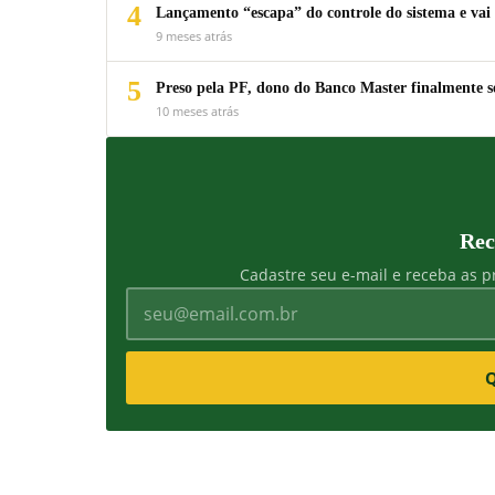
4
Lançamento “escapa” do controle do sistema e vai 
9 meses atrás
5
Preso pela PF, dono do Banco Master finalmente s
10 meses atrás
Rec
Cadastre seu e-mail e receba as pr
Q