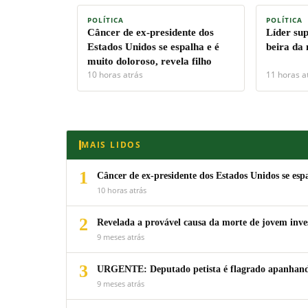
POLÍTICA
POLÍTICA
Câncer de ex-presidente dos
Líder su
Estados Unidos se espalha e é
beira da
muito doloroso, revela filho
10 horas atrás
11 horas a
MAIS LIDOS
1
Câncer de ex-presidente dos Estados Unidos se espa
10 horas atrás
2
Revelada a provável causa da morte de jovem inv
9 meses atrás
3
URGENTE: Deputado petista é flagrado apanhando
9 meses atrás