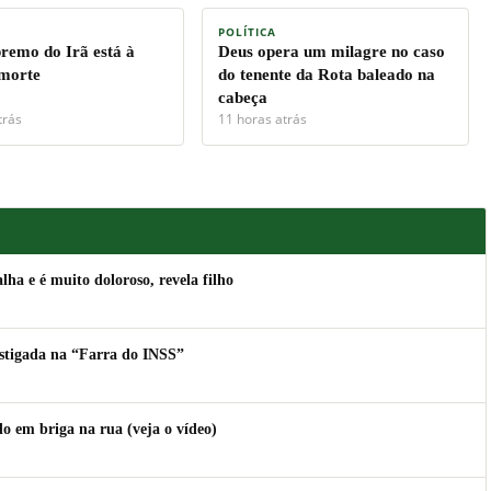
POLÍTICA
premo do Irã está à
Deus opera um milagre no caso
 morte
do tenente da Rota baleado na
cabeça
trás
11 horas atrás
lha e é muito doloroso, revela filho
estigada na “Farra do INSS”
 em briga na rua (veja o vídeo)