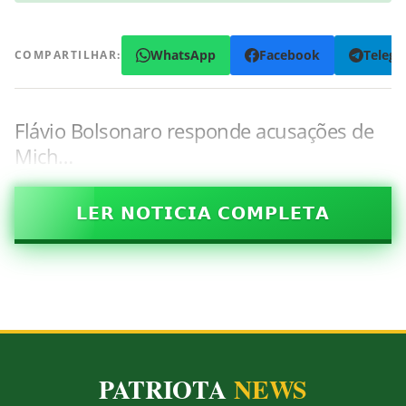
WhatsApp
Facebook
Teleg
COMPARTILHAR:
Flávio Bolsonaro responde acusações de
Mich…
𝗟𝗘𝗥 𝗡𝗢𝗧𝗜𝗖𝗜𝗔 𝗖𝗢𝗠𝗣𝗟𝗘𝗧𝗔
PATRIOTA
NEWS