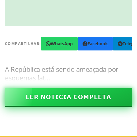
WhatsApp
Facebook
Teleg
COMPARTILHAR:
A República está sendo ameaçada por
esquemas lat…
𝗟𝗘𝗥 𝗡𝗢𝗧𝗜𝗖𝗜𝗔 𝗖𝗢𝗠𝗣𝗟𝗘𝗧𝗔