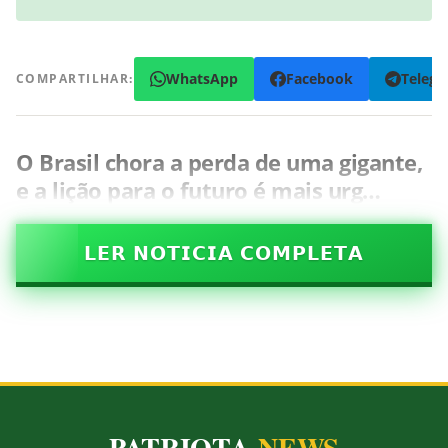
WhatsApp
Facebook
Teleg
COMPARTILHAR:
O Brasil chora a perda de uma gigante,
e a lição para o futuro é mais urg…
𝗟𝗘𝗥 𝗡𝗢𝗧𝗜𝗖𝗜𝗔 𝗖𝗢𝗠𝗣𝗟𝗘𝗧𝗔
PATRIOTA
NEWS