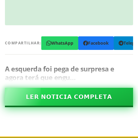
WhatsApp
Facebook
Teleg
COMPARTILHAR:
A esquerda foi pega de surpresa e
agora terá que engu…
𝗟𝗘𝗥 𝗡𝗢𝗧𝗜𝗖𝗜𝗔 𝗖𝗢𝗠𝗣𝗟𝗘𝗧𝗔