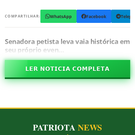
WhatsApp
Facebook
Teleg
COMPARTILHAR:
Senadora petista leva vaia histórica em
seu próprio even…
𝗟𝗘𝗥 𝗡𝗢𝗧𝗜𝗖𝗜𝗔 𝗖𝗢𝗠𝗣𝗟𝗘𝗧𝗔
PATRIOTA
NEWS