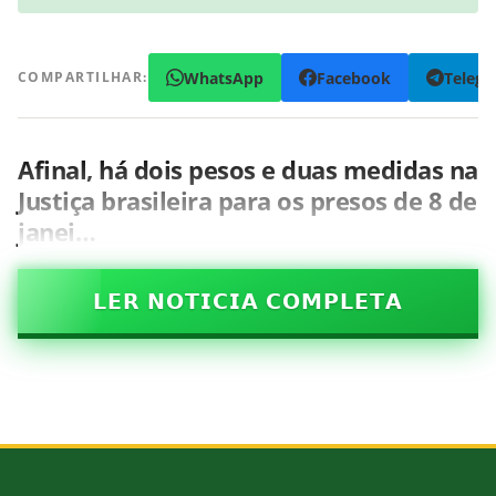
WhatsApp
Facebook
Teleg
COMPARTILHAR:
Afinal, há dois pesos e duas medidas na
Justiça brasileira para os presos de 8 de
janei…
𝗟𝗘𝗥 𝗡𝗢𝗧𝗜𝗖𝗜𝗔 𝗖𝗢𝗠𝗣𝗟𝗘𝗧𝗔