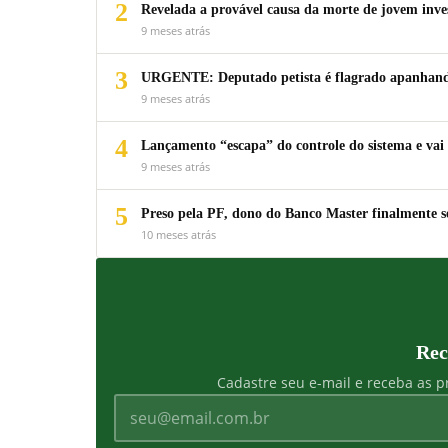
2
Revelada a provável causa da morte de jovem inv
9 meses atrás
3
URGENTE: Deputado petista é flagrado apanhando
9 meses atrás
4
Lançamento “escapa” do controle do sistema e vai 
9 meses atrás
5
Preso pela PF, dono do Banco Master finalmente s
10 meses atrás
Rec
Cadastre seu e-mail e receba as pr