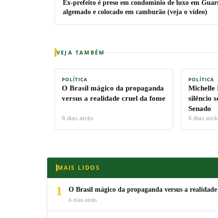
Ex-prefeito é preso em condomínio de luxo em Guar
algemado e colocado em camburão (veja o vídeo)
VEJA TAMBÉM
POLÍTICA
POLÍTICA
O Brasil mágico da propaganda
Michelle
versus a realidade cruel da fome
silêncio 
Senado
6 dias atrás
6 dias atrá
MAIS LIDOS
1
O Brasil mágico da propaganda versus a realidade
6 dias atrás