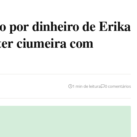
 por dinheiro de Erika
nter ciumeira com
1 min de leitura
0 comentários