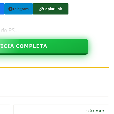
k
Telegram
Copiar link
o do PS…
𝗜𝗖𝗜𝗔 𝗖𝗢𝗠𝗣𝗟𝗘𝗧𝗔
PRÓXIMO