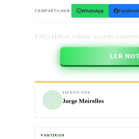
WhatsApp
Faceboo
COMPARTILHAR:
Erika Hilton rebate acordo intern
𝗟𝗘𝗥 𝗡𝗢
ESCRITO POR
Jorge Meirelles
ANTERIOR