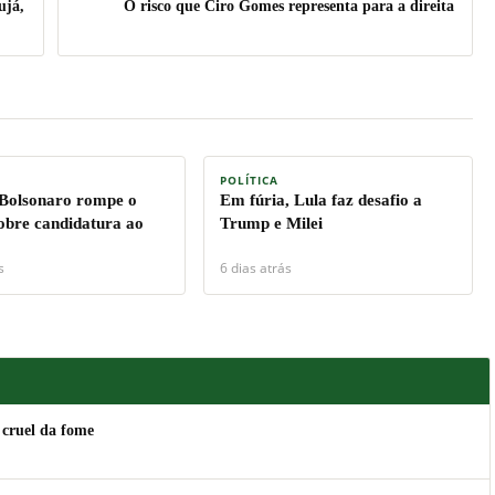
ujá,
O risco que Ciro Gomes representa para a direita
POLÍTICA
 Bolsonaro rompe o
Em fúria, Lula faz desafio a
sobre candidatura ao
Trump e Milei
s
6 dias atrás
 cruel da fome